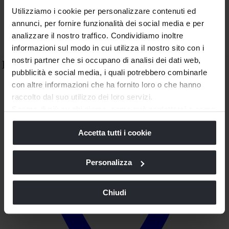
Utilizziamo i cookie per personalizzare contenuti ed
Next
annunci, per fornire funzionalità dei social media e per
analizzare il nostro traffico. Condividiamo inoltre
informazioni sul modo in cui utilizza il nostro sito con i
nostri partner che si occupano di analisi dei dati web,
Fendi Casa Boutique
pubblicità e social media, i quali potrebbero combinarle
con altre informazioni che ha fornito loro o che hanno
raccolto dal suo utilizzo dei loro servizi.
Scopra di più su chi siamo, come può contattarci e come
trattiamo i dati personali nella nostra
Informativa sulla
Accetta tutti i cookie
privacy
e
Cookie Policy
.
La chiusura di questo banner comporta il permanere delle
impostazioni di default e dunque la continuazione della
Personalizza
navigazione in assenza di cookie o altri strumenti di
tracciamento diversi da quelli tecnici.
Chiudi