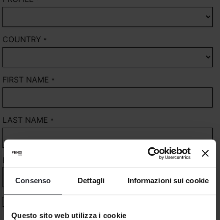
COUNTRY
*
FIRST NAME
*
LAST NAME
*
E-MAIL
*
Consenso
Dettagli
Informazioni sui cookie
I have read and understood the privacy policy confirm that I
am an adult
Questo sito web utilizza i cookie