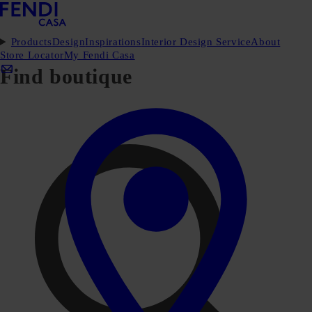
Products
Design
Inspirations
Interior Design Service
About
Store Locator
My Fendi Casa
Find boutique