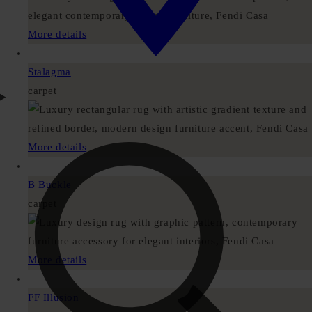
More details
Stalagma
carpet
More details
B Buckle
carpet
More details
FF Illusion