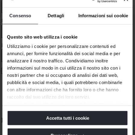
Consenso
Dettagli
Informazioni sui cookie
LAST NAME
*
Questo sito web utilizza i cookie
E-MAIL
*
Utilizziamo i cookie per personalizzare contenuti ed
annunci, per fornire funzionalità dei social media e per
analizzare il nostro traffico. Condividiamo inoltre
informazioni sul modo in cui utilizza il nostro sito con i
I have read and understood the privacy policy confirm that I
nostri partner che si occupano di analisi dei dati web,
am an adult
pubblicità e social media, i quali potrebbero combinarle
con altre informazioni che ha fornito loro o che hanno
Next
raccolto dal suo utilizzo dei loro servizi.
Scopra di più su chi siamo, come può contattarci e come
trattiamo i dati personali nella nostra
Informativa sulla
Accetta tutti i cookie
privacy
e
Cookie Policy
.
Fendi Casa Boutique
La chiusura di questo banner comporta il permanere delle
impostazioni di default e dunque la continuazione della