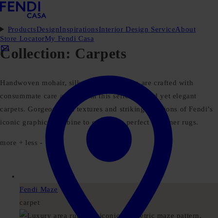
Products
Design
Inspirations
Interior Design Service
About
Store Locator
My Fendi Casa
Collection:
Carpets
Handwoven mohair, silk, linen and cotton are crafted with
consummate care and skill in this series of bold yet elegant
carpets. Gorgeous soft textures and striking iterations of Fendi’s
iconic graphics combine to create the perfect designer rugs.
more +
less -
Fendi Maze
carpet