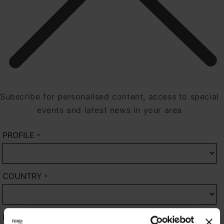
Subscribe for personalised content, access to special
events and latest news in your area
PROFILE
*
COUNTRY
*
FIRST NAME
*