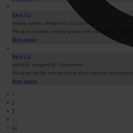
Blow Up
seating system, designed by Controvento
More details
Blow Up
armchair, designed by Controvento
More details
1
2
3
…
12