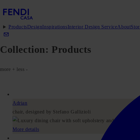
Products
Design
Inspirations
Interior Design Service
About
Stor
Collection:
Products
more +
less -
Adrian
chair, designed by Stefano Gallizioli
More details