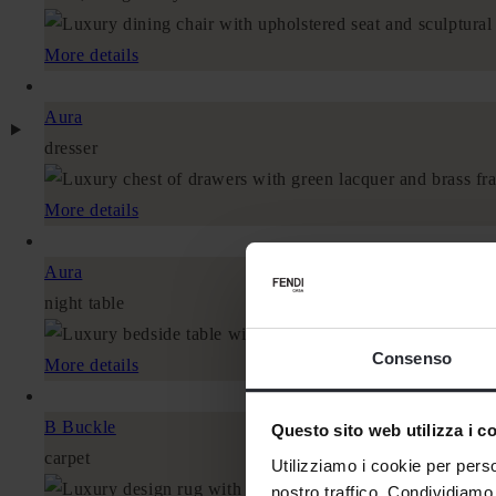
More details
Aura
dresser
More details
Aura
night table
Consenso
More details
B Buckle
Questo sito web utilizza i c
carpet
Utilizziamo i cookie per perso
nostro traffico. Condividiamo 