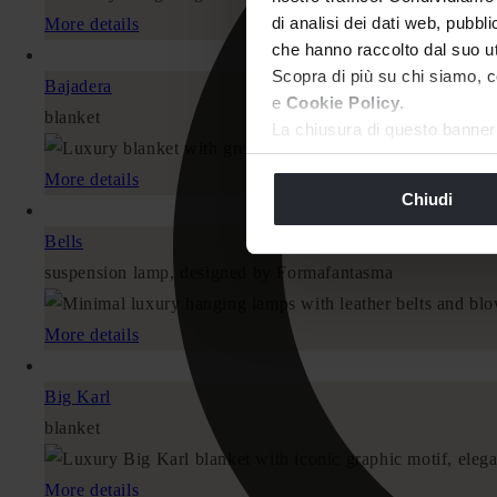
di analisi dei dati web, pubbl
More details
che hanno raccolto dal suo uti
Scopra di più su chi siamo, c
Bajadera
e
Cookie Policy
.
blanket
La chiusura di questo banner 
navigazione in assenza di cook
More details
Chiudi
Bells
suspension lamp, designed by Formafantasma
More details
Big Karl
blanket
More details