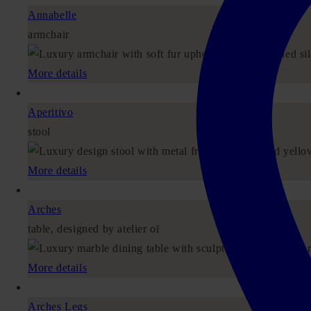
Annabelle
armchair
More details
Aperitivo
stool
More details
Arches
table, designed by atelier oï
More details
Arches Legs