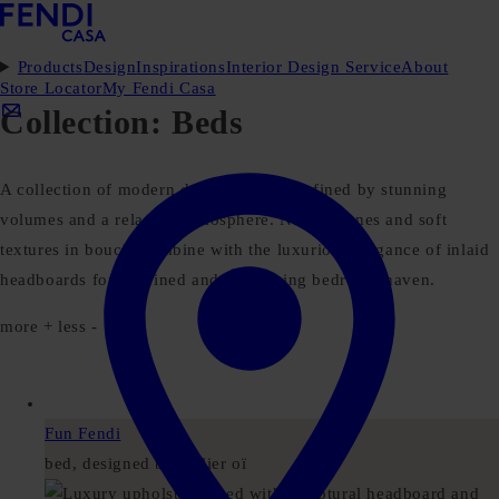
Products
Design
Inspirations
Interior Design Service
About
Store Locator
My Fendi Casa
Collection:
Beds
A collection of modern designer beds, defined by stunning
volumes and a relaxing atmosphere. Natural tones and soft
textures in bouclé combine with the luxurious elegance of inlaid
headboards for a refined and welcoming bedroom haven.
more +
less -
Fun Fendi
bed, designed by atelier oï