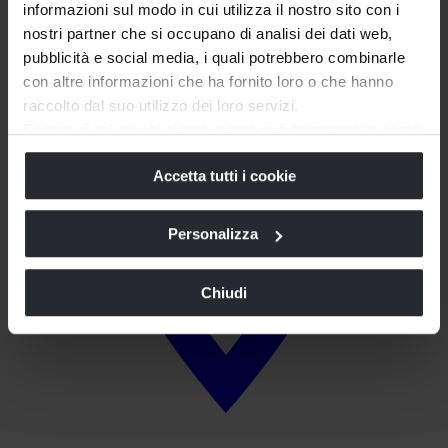
informazioni sul modo in cui utilizza il nostro sito con i
nostri partner che si occupano di analisi dei dati web,
pubblicità e social media, i quali potrebbero combinarle
con altre informazioni che ha fornito loro o che hanno
raccolto dal suo utilizzo dei loro servizi.
Scopra di più su chi siamo, come può contattarci e come
trattiamo i dati personali nella nostra
Informativa sulla
Accetta tutti i cookie
privacy
e
Cookie Policy
.
La chiusura di questo banner comporta il permanere delle
impostazioni di default e dunque la continuazione della
Personalizza
navigazione in assenza di cookie o altri strumenti di
tracciamento diversi da quelli tecnici.
Chiudi