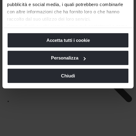
pubblicità e social media, i quali potrebbero combinarle
con altre informazioni che ha fornito loro o che hanno
raccolto dal suo utilizzo dei loro servizi.
Scopra di più su chi siamo, come può contattarci e come
trattiamo i dati personali nella nostra
Informativa sulla
Accetta tutti i cookie
privacy
e
Cookie Policy
.
La chiusura di questo banner comporta il permanere delle
impostazioni di default e dunque la continuazione della
Personalizza
navigazione in assenza di cookie o altri strumenti di
tracciamento diversi da quelli tecnici.
Chiudi