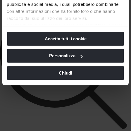
pubblicità e social media, i quali potrebbero combinarle
con altre informazioni che ha fornito loro o che hanno
raccolto dal suo utilizzo dei loro servizi.
Scopra di più su chi siamo, come può contattarci e come
trattiamo i dati personali nella nostra
Informativa sulla
Accetta tutti i cookie
privacy
e
Cookie Policy
.
La chiusura di questo banner comporta il permanere delle
impostazioni di default e dunque la continuazione della
Personalizza
navigazione in assenza di cookie o altri strumenti di
tracciamento diversi da quelli tecnici.
Chiudi